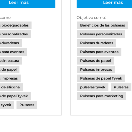
Leer más
Leer más
 como:
Objetivo como:
s biodegradables
Beneficios de las pulseras
s personalizadas
Pulseras personalizadas
s duraderas
Pulseras duraderas
s para eventos
Pulseras para eventos
 sin basura
Pulseras de papel
s de papel
Pulseras impresas
s impresas
Pulseras de papel Tyvek
 de silicona
pulseras tyvek
Pulseras
s de papel Tyvek
Pulseras para marketing
s tyvek
Pulseras