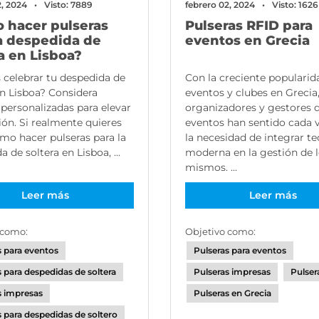
2, 2024
Visto: 7889
febrero 02, 2024
Visto: 1626
 hacer pulseras
Pulseras RFID para
la despedida de
eventos en Grecia
a en Lisboa?
 celebrar tu despedida de
Con la creciente popularid
en Lisboa? Considera
eventos y clubes en Grecia,
 personalizadas para elevar
organizadores y gestores 
sión. Si realmente quieres
eventos han sentido cada 
mo hacer pulseras para la
la necesidad de integrar t
 de soltera en Lisboa, ...
moderna en la gestión de 
mismos. ...
Leer más
Leer más
 como:
Objetivo como:
s para eventos
Pulseras para eventos
s para despedidas de soltera
Pulseras impresas
Pulser
s impresas
Pulseras en Grecia
s para despedidas de soltero