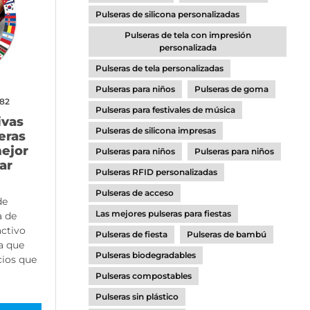
Pulseras de silicona personalizadas
Pulseras de tela con impresión
personalizada
Pulseras de tela personalizadas
Pulseras para niños
Pulseras de goma
582
Pulseras para festivales de música
ivas
Pulseras de silicona impresas
eras
mejor
Pulseras para niños
Pulseras para niños
ar
Pulseras RFID personalizadas
Pulseras de acceso
de
Las mejores pulseras para fiestas
a de
activo
Pulseras de fiesta
Pulseras de bambú
ya que
Pulseras biodegradables
cios que
Pulseras compostables
Pulseras sin plástico