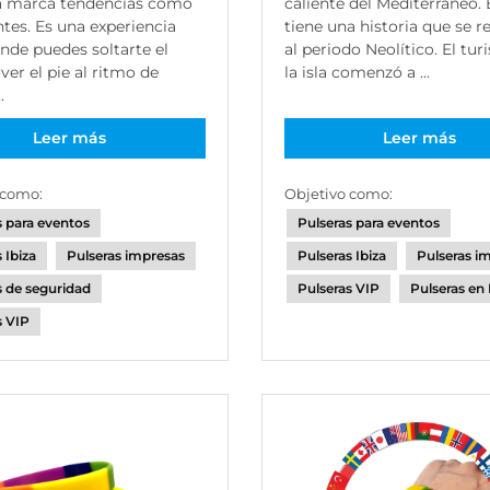
a marca tendencias como
caliente del Mediterráneo. 
tes. Es una experiencia
tiene una historia que se 
nde puedes soltarte el
al periodo Neolítico. El tu
ver el pie al ritmo de
la isla comenzó a ...
.
Leer más
Leer más
 como:
Objetivo como:
s para eventos
Pulseras para eventos
 Ibiza
Pulseras impresas
Pulseras Ibiza
Pulseras i
s de seguridad
Pulseras VIP
Pulseras en 
s VIP