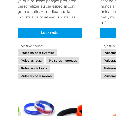
ya que muchas parejas prefieren
español
personalizar su día especial con
nunca an
gran detalle. A medida que la
única do
industria nupcial evoluciona, las ...
pelo, mo
música ..
Leer más
Objetivo como:
Objetivo
Pulseras para eventos
Pulsera
Pulseras Ibiza
Pulseras impresas
Pulseras
Pulseras de boda
Pulsera
Pulseras para bodas
Pulsera