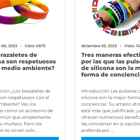
 06, 2023
Visto: 6570
diciembre 05, 2023
Visto: 1
razaletes de
Tres maneras efect
na son respetuosos
por las que las puls
l medio ambiente?
de silicona son la 
forma de concienci
ción ¿Los brazaletes de
Introducción Las pulseras 
 son respetuosos con el
silicona son la mejor form
mbiente? Ves los
concienciar. Su amplio atr
es como un accesorio de
está más que justificado, 
mún que simplemente
ofrecen numerosos benefi
u muñeca. Pero los
las convierten en la opción
s no sirven solo ...
preferida por ...