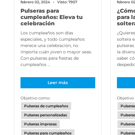
febrero 0
febrero 02, 2024
Visto: 7957
¿Cómo
Pulseras para
para 
cumpleaños: Eleva tu
solter
celebración
¿Quieres
Los cumpleaños son días
soltera 
especiales, y todo cumpleaños
pulseras
merece una celebración, no
la diver
importa cuán joven o mayor seas.
saber có
Con pulseras para fiestas de
despedida
cumpleaños ...
Leer más
Objetivo
Objetivo como:
Pulsera
Pulseras de cumpleaños
Pulsera
Pulseras personalizadas
Pulsera
Pulseras impresas
Pulsera
Pulseras para cumpleaños