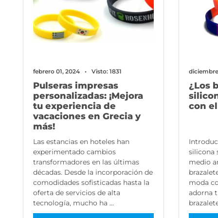
febrero 01, 2024
Visto: 1831
diciembre
Pulseras impresas
¿Los b
personalizadas: ¡Mejora
silico
tu experiencia de
con e
vacaciones en Grecia y
más!
Las estancias en hoteles han
Introduc
experimentado cambios
silicona
transformadores en las últimas
medio a
décadas. Desde la incorporación de
brazalet
comodidades sofisticadas hasta la
moda co
oferta de servicios de alta
adorna t
tecnología, mucho ha ...
brazalete