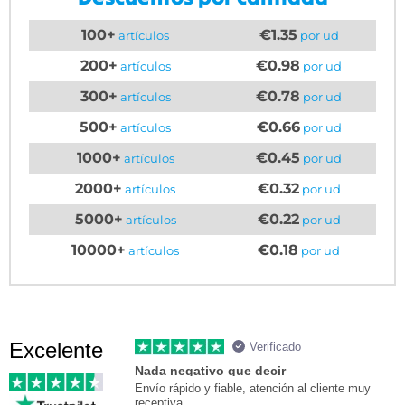
100+
€1.35
artículos
por ud
200+
€0.98
artículos
por ud
300+
€0.78
artículos
por ud
500+
€0.66
artículos
por ud
1000+
€0.45
artículos
por ud
2000+
€0.32
artículos
por ud
5000+
€0.22
artículos
por ud
10000+
€0.18
artículos
por ud
Excelente
Verificado
Nada negativo que decir
Envío rápido y fiable, atención al cliente muy
receptiva