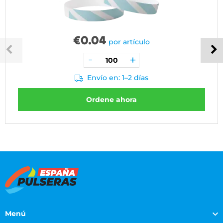
€
0.04
por artículo
Envío en: 1–2 días
Ordene ahora
Menú