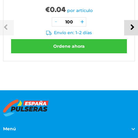
€
0.04
por artículo
Envío en: 1–2 días
Ordene ahora
Menú