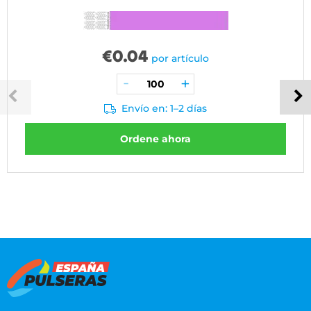
€
0.04
por artículo
Envío en: 1–2 días
Ordene ahora