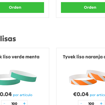
Orden
Orden
lisas
k liso verde menta
Tyvek liso naranja 
0.04
€
0.04
por artículo
por artíc