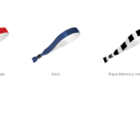
jas
Azul
Raya blanca y ne