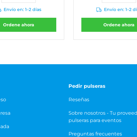
Envío en: 1–2 días
Envío en: 1–2 d
Ordene ahora
Ordene ahora
Pedir pulseras
eso
Reseñas
presa
Sobre nosotros - Tu provee
pulseras para eventos
pada
Preguntas frecuentes