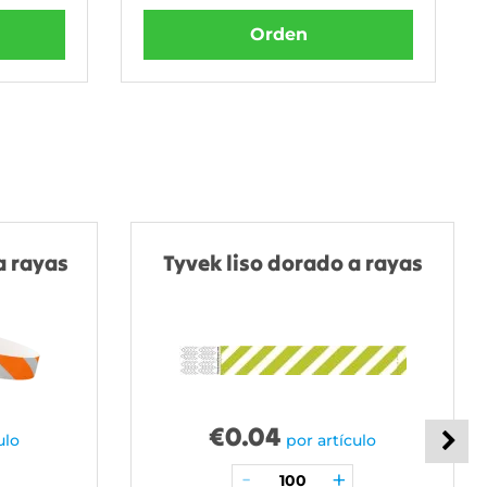
Orden
a rayas
Tyvek liso dorado a rayas
€
0.04
ulo
por artículo