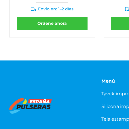
Envío en: 1–2 días
Ordene ahora
Menú
Tyvek impr
Silicona im
Tela estam