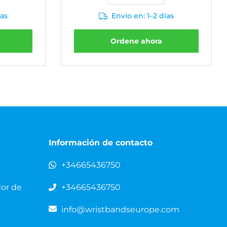
ías
Envío en: 1–2 días
Ordene ahora
Información de contacto
+34665436750
dor de
+34665436750
info@wristbandseurope.com