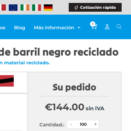
Cotización rápida
0
ios
Blog
Más información
 de barril negro reciclado
n material reciclado.
Su pedido
€
144.00
sin IVA
Cantidad.: