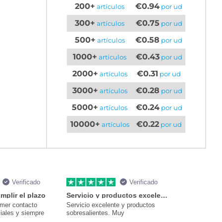
200+
€0.94
artículos
por ud
300+
€0.75
artículos
por ud
500+
€0.58
artículos
por ud
1000+
€0.43
artículos
por ud
2000+
€0.31
artículos
por ud
3000+
€0.28
artículos
por ud
5000+
€0.24
artículos
por ud
10000+
€0.22
artículos
por ud
Verificado
Verificado
mplir el plazo
Servicio y productos excelentes
imer contacto
Servicio excelente y productos
iales y siempre
sobresalientes. Muy