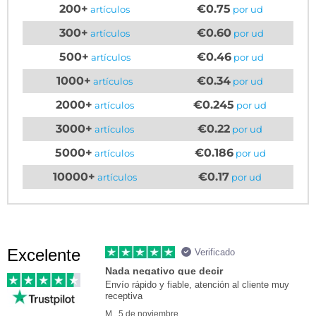
200+
€0.75
artículos
por ud
300+
€0.60
artículos
por ud
500+
€0.46
artículos
por ud
1000+
€0.34
artículos
por ud
2000+
€0.245
artículos
por ud
3000+
€0.22
artículos
por ud
5000+
€0.186
artículos
por ud
10000+
€0.17
artículos
por ud
Excelente
Verificado
Nada negativo que decir
Envío rápido y fiable, atención al cliente muy
receptiva
M., 5 de noviembre