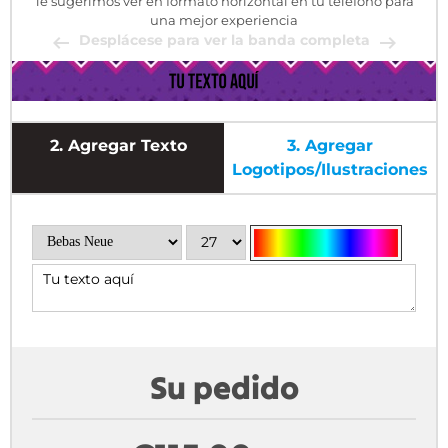
Te sugerimos ver en formato horizontal en tu teléfono para
una mejor experiencia
Desplácese para ver la banda completa
2.
Agregar Texto
3.
Agregar
Logotipos/ilustraciones
Su pedido