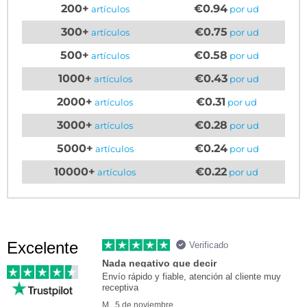
200+
€0.94
artículos
por ud
300+
€0.75
artículos
por ud
500+
€0.58
artículos
por ud
1000+
€0.43
artículos
por ud
2000+
€0.31
artículos
por ud
3000+
€0.28
artículos
por ud
5000+
€0.24
artículos
por ud
10000+
€0.22
artículos
por ud
Excelente
Verificado
Nada negativo que decir
Envío rápido y fiable, atención al cliente muy
receptiva
M., 5 de noviembre