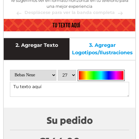
Te sugerimos ver en formato horizontal en tu teléfono para
una mejor experiencia
Desplácese para ver la banda completa
2.
Agregar Texto
3.
Agregar
Logotipos/ilustraciones
Su pedido