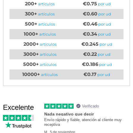
200+
€0.75
artículos
por ud
300+
€0.60
artículos
por ud
500+
€0.46
artículos
por ud
1000+
€0.34
artículos
por ud
2000+
€0.245
artículos
por ud
3000+
€0.22
artículos
por ud
5000+
€0.186
artículos
por ud
10000+
€0.17
artículos
por ud
Excelente
Verificado
Nada negativo que decir
Envío rápido y fiable, atención al cliente muy
receptiva
M., 5 de noviembre