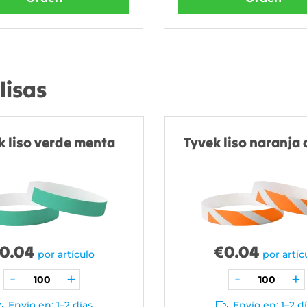
lisas
k liso verde menta
Tyvek liso naranja 
0.04
€
0.04
por artículo
por artíc
Envío en: 1–2 días
Envío en: 1–2 d