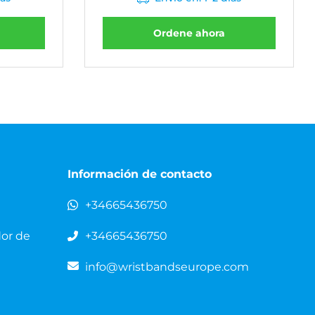
Ordene ahora
Información de contacto
+34665436750
dor de
+34665436750
info@wristbandseurope.com