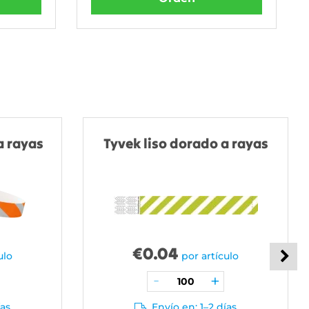
a rayas
Tyvek liso dorado a rayas
€
0.04
ulo
por artículo
ías
Envío en: 1–2 días