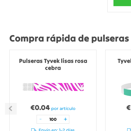
Compra rápida de pulseras 
Pulseras Tyvek lisas rosa
Tyve
cebra
€
0.04
€
por artículo
Envío en: 1–2 días