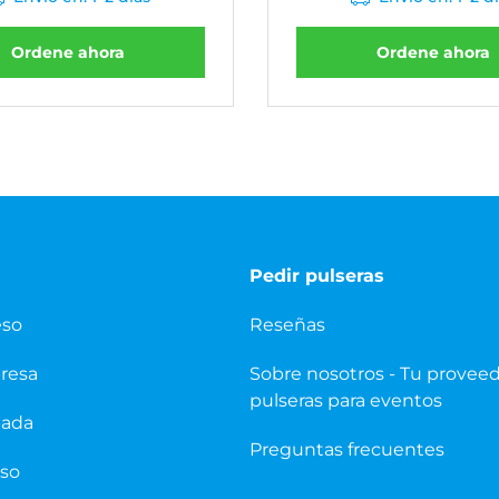
Ordene ahora
Ordene ahora
Pedir pulseras
eso
Reseñas
presa
Sobre nosotros - Tu provee
pulseras para eventos
pada
Preguntas frecuentes
eso