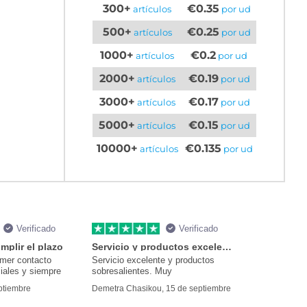
300+
€0.35
artículos
por ud
500+
€0.25
artículos
por ud
1000+
€0.2
artículos
por ud
2000+
€0.19
artículos
por ud
3000+
€0.17
artículos
por ud
5000+
€0.15
artículos
por ud
10000+
€0.135
artículos
por ud
Verificado
Verificado
mplir el plazo
Servicio y productos excelentes
imer contacto
Servicio excelente y productos
iales y siempre
sobresalientes. Muy
eptiembre
Demetra Chasikou, 15 de septiembre