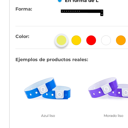
En forma de L
Forma:
Color:
Ejemplos de productos reales:
Azul liso
Morado liso