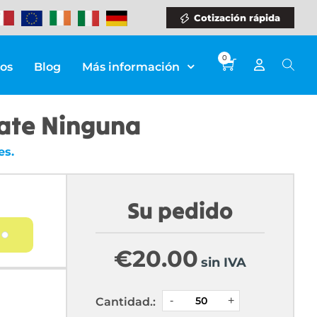
Cotización rápida
0
ios
Blog
Más información
mate Ninguna
es.
Su pedido
€
20.00
sin IVA
Cantidad.: