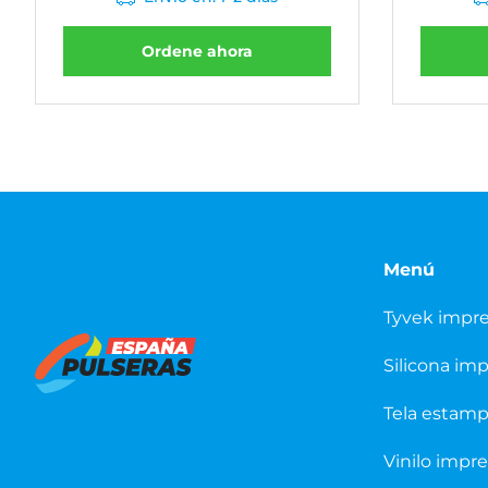
Ordene ahora
Menú
Tyvek impr
Silicona im
Tela estam
Vinilo impr