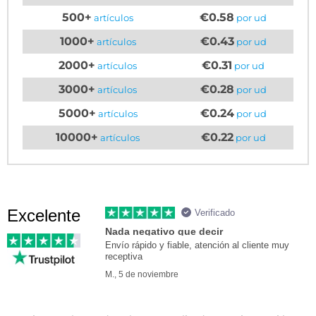
500+
€0.58
artículos
por ud
1000+
€0.43
artículos
por ud
2000+
€0.31
artículos
por ud
3000+
€0.28
artículos
por ud
5000+
€0.24
artículos
por ud
10000+
€0.22
artículos
por ud
Excelente
Verificado
Nada negativo que decir
Envío rápido y fiable, atención al cliente muy
receptiva
M., 5 de noviembre