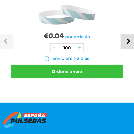
€
0.04
por artículo
Envío en: 1–2 días
Ordene ahora