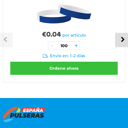
€
0.04
por artículo
Envío en: 1–2 días
Ordene ahora