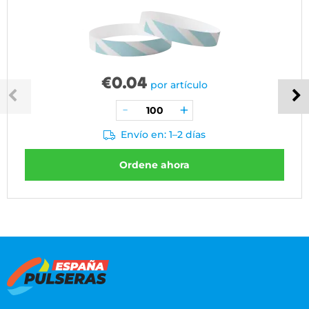
€
0.04
por artículo
Envío en: 1–2 días
Ordene ahora