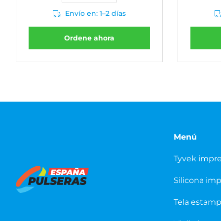
Envío en: 1–2 días
Ordene ahora
Menú
Tyvek impr
Silicona im
Tela estam