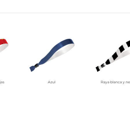
jas
Azul
Raya blanca y ne