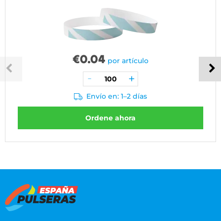
€
0.04
por artículo
Envío en: 1–2 días
Ordene ahora