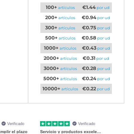
100+
€1.44
artículos
por ud
200+
€0.94
artículos
por ud
300+
€0.75
artículos
por ud
500+
€0.58
artículos
por ud
1000+
€0.43
artículos
por ud
2000+
€0.31
artículos
por ud
3000+
€0.28
artículos
por ud
5000+
€0.24
artículos
por ud
10000+
€0.22
artículos
por ud
Verificado
Verificado
mplir el plazo
Servicio y productos excelentes