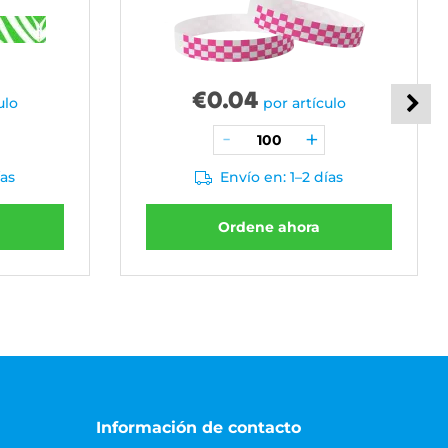
€
0.04
ulo
por artículo
ías
Envío en: 1–2 días
Ordene ahora
Información de contacto