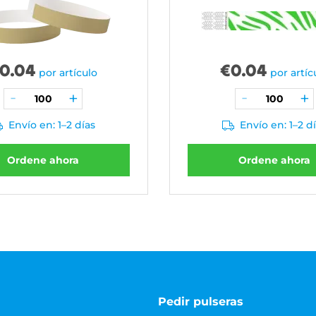
0.04
€
0.04
por artículo
por artíc
Envío en: 1–2 días
Envío en: 1–2 d
Ordene ahora
Ordene ahora
Pedir pulseras