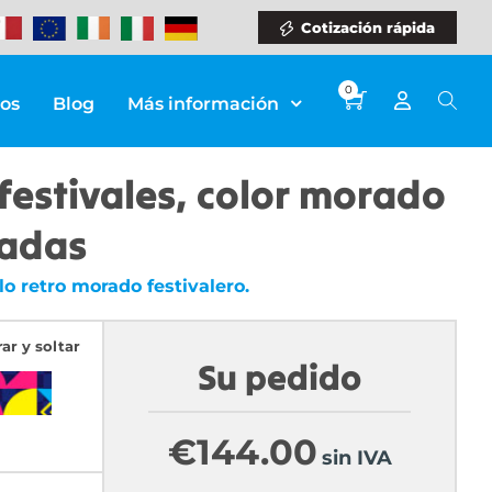
Cotización rápida
0
ios
Blog
Más información
festivales, color morado
ladas
o retro morado festivalero.
rar y soltar
Su pedido
€
144.00
sin IVA