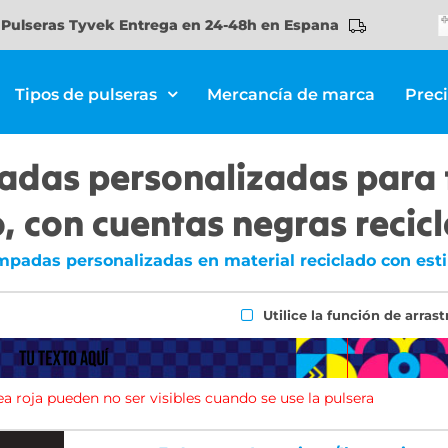
Pulseras Tyvek Entrega en 24-48h en Espana
Tipos de pulseras
Mercancía de marca
Prec
adas personalizadas para 
o, con cuentas negras recic
mpadas personalizadas en material reciclado con estil
Utilice la función de arrast
ea roja pueden no ser visibles cuando se use la pulsera