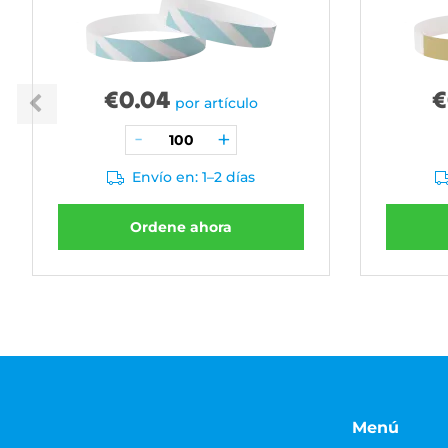
€
0.04
€
por artículo
Envío en: 1–2 días
Ordene ahora
Menú