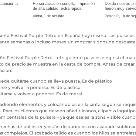
atención al
Personalización sencilla, impresión
Desde nuestro pr
de alta calidad, extra rápida
fueron muy servic
Viktor, 1 de octubre
Petros P., 18 de s
ño Festival Purple Retro en España hoy mismo. Las pulseras de
rante semanas o incluso meses sin mostrar signos de desgaste.
o Festival Purple Retro – el siguiente paso es elegir si el mate
to de precio se muestra en la cesta de compra. Antes de crear 
ación:
puede quitarse cuando se lleva puesta. Es de plástico
rse y volver a ponerse. Es de plástico
uitarse y volver a ponerse. Es de metal
iendo elementos y colocándolos en la cinta según se requiera
la. Para los clientes que deseen añadir iconos, clipart o logoti
 centrales de la pulsera – ya que esa es la zona visible cuando
n hechas de poliéster y están disponibles con acabado sublima
 complejos. El acabado tejido es cuando los hilos se entrelaz