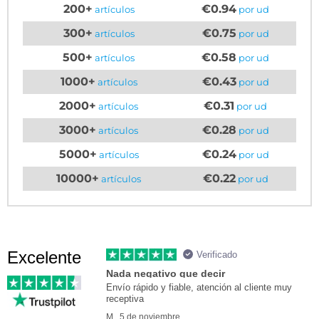
200+
€0.94
artículos
por ud
300+
€0.75
artículos
por ud
500+
€0.58
artículos
por ud
1000+
€0.43
artículos
por ud
2000+
€0.31
artículos
por ud
3000+
€0.28
artículos
por ud
5000+
€0.24
artículos
por ud
10000+
€0.22
artículos
por ud
Excelente
Verificado
Nada negativo que decir
Envío rápido y fiable, atención al cliente muy
receptiva
M., 5 de noviembre