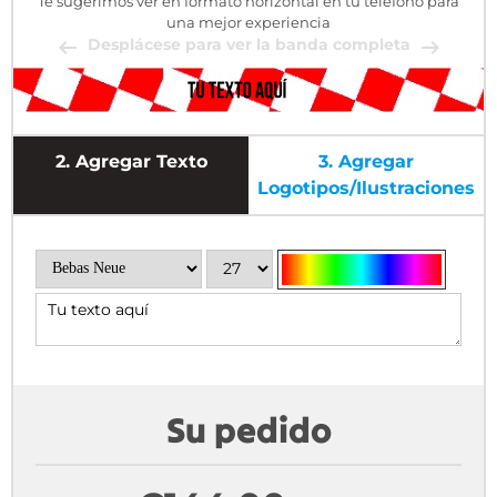
Te sugerimos ver en formato horizontal en tu teléfono para
una mejor experiencia
Desplácese para ver la banda completa
2.
Agregar Texto
3.
Agregar
Logotipos/ilustraciones
Su pedido