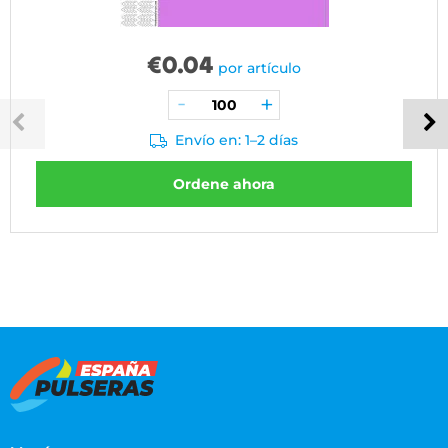
€
0.04
por artículo
Envío en: 1–2 días
Ordene ahora