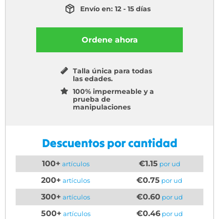
Envío en: 12 - 15 días
Ordene ahora
Talla única para todas
las edades.
100% impermeable y a
prueba de
manipulaciones
Descuentos por cantidad
100+
€1.15
artículos
por ud
200+
€0.75
artículos
por ud
300+
€0.60
artículos
por ud
500+
€0.46
artículos
por ud