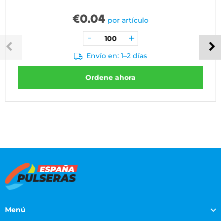
€
0.04
por artículo
Envío en: 1–2 días
Ordene ahora
Menú