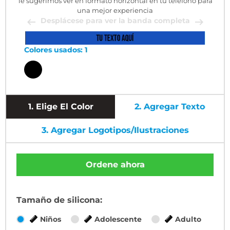
Te sugerimos ver en formato horizontal en tu teléfono para
una mejor experiencia
Desplácese para ver la banda completa
Colores usados: 1
1.
Elige El Color
2.
Agregar Texto
3.
Agregar Logotipos/ilustraciones
Ordene ahora
Tamaño de silicona:
Niños
Adolescente
Adulto