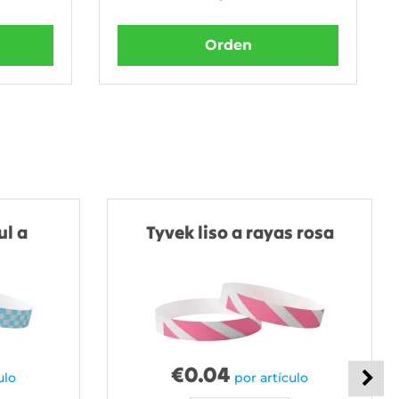
Orden
ul a
Tyvek liso a rayas rosa
€
0.04
ulo
por artículo