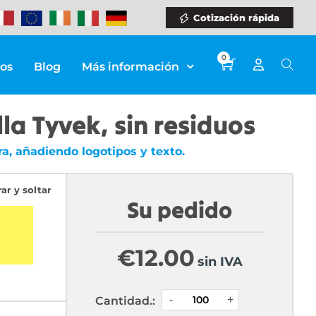
Cotización rápida
0
ios
Blog
Más información
la Tyvek, sin residuos
a, añadiendo logotipos y texto.
rar y soltar
Su pedido
€
12.00
sin IVA
Cantidad.: