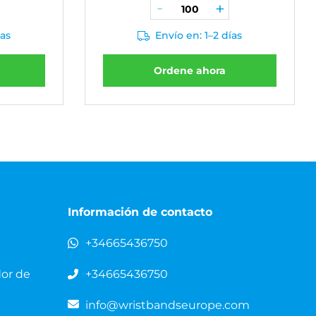
ías
Envío en: 1–2 días
Ordene ahora
Información de contacto
+34665436750
dor de
+34665436750
info@wristbandseurope.com