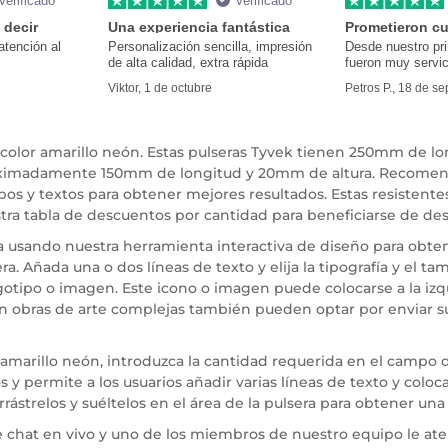
Verificado
Verificado
 decir
Una experiencia fantástica
Prometieron cu
atención al
Personalización sencilla, impresión
Desde nuestro pr
de alta calidad, extra rápida
fueron muy servic
Viktor, 1 de octubre
Petros P., 18 de s
color amarillo neón. Estas pulseras Tyvek tienen 250mm de lo
 aproximadamente 150mm de longitud y 20mm de altura. Recom
tipos y textos para obtener mejores resultados. Estas resistent
tra tabla de descuentos por cantidad para beneficiarse de de
 usando nuestra herramienta interactiva de diseño para obtene
ra. Añada una o dos líneas de texto y elija la tipografía y el 
logotipo o imagen. Este icono o imagen puede colocarse a la iz
on obras de arte complejas también pueden optar por enviar s
 amarillo neón, introduzca la cantidad requerida en el campo 
 y permite a los usuarios añadir varias líneas de texto y coloc
trelos y suéltelos en el área de la pulsera para obtener una 
 chat en vivo y uno de los miembros de nuestro equipo le ate