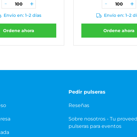
Envío en: 1–2 días
Envío en: 1–2 d
Ordene ahora
Ordene ahora
Pedir pulseras
eso
Reseñas
presa
Sobre nosotros - Tu provee
pulseras para eventos
pada