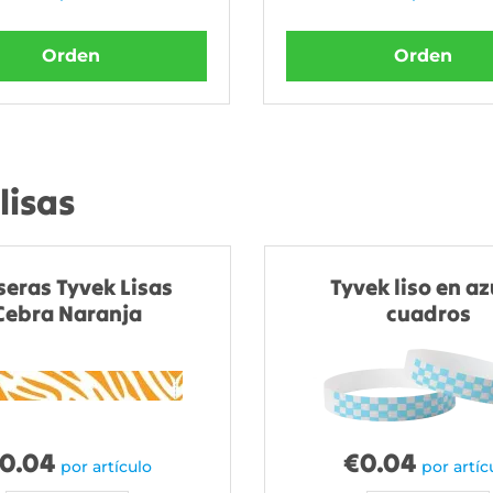
Orden
Orden
lisas
seras Tyvek Lisas
Tyvek liso en az
Cebra Naranja
cuadros
0.04
€
0.04
por artículo
por artíc