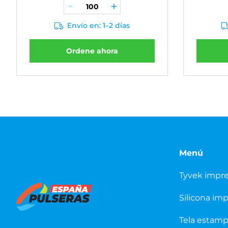
Envío en: 1–2 días
Ordene ahora
Menú
Tyvek impr
Silicona im
Tela estam