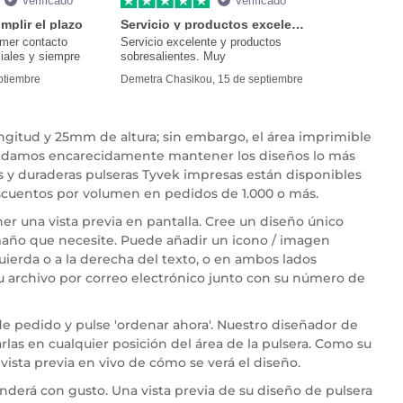
Verificado
Verificado
mplir el plazo
Servicio y productos excelentes
imer contacto
Servicio excelente y productos
iales y siempre
sobresalientes. Muy
eptiembre
Demetra Chasikou, 15 de septiembre
ngitud y 25mm de altura; sin embargo, el área imprimible
endamos encarecidamente mantener los diseños lo más
es y duraderas pulseras Tyvek impresas están disponibles
scuentos por volumen en pedidos de 1.000 o más.
r una vista previa en pantalla. Cree un diseño único
tamaño que necesite. Puede añadir un icono / imagen
quierda o a la derecha del texto, o en ambos lados
u archivo por correo electrónico junto con su número de
de pedido y pulse 'ordenar ahora'. Nuestro diseñador de
arlas en cualquier posición del área de la pulsera. Como su
vista previa en vivo de cómo se verá el diseño.
nderá con gusto. Una vista previa de su diseño de pulsera