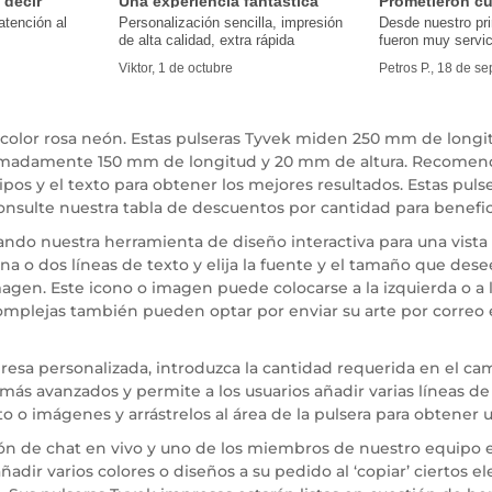
 decir
Una experiencia fantástica
Prometieron cu
atención al
Personalización sencilla, impresión
Desde nuestro pr
de alta calidad, extra rápida
fueron muy servic
Viktor, 1 de octubre
Petros P., 18 de s
color rosa neón. Estas pulseras Tyvek miden 250 mm de longit
proximadamente 150 mm de longitud y 20 mm de altura. Recom
ipos y el texto para obtener los mejores resultados. Estas puls
nsulte nuestra tabla de descuentos por cantidad para benefic
ndo nuestra herramienta de diseño interactiva para una vista
una o dos líneas de texto y elija la fuente y el tamaño que d
imagen. Este icono o imagen puede colocarse a la izquierda o a
complejas también pueden optar por enviar su arte por corre
resa personalizada, introduzca la cantidad requerida en el cam
más avanzados y permite a los usuarios añadir varias líneas de 
 imágenes y arrástrelos al área de la pulsera para obtener un
ción de chat en vivo y uno de los miembros de nuestro equipo 
añadir varios colores o diseños a su pedido al ‘copiar’ ciertos