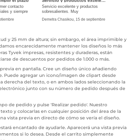
mplir el plazo
Servicio y productos excelentes
imer contacto
Servicio excelente y productos
iales y siempre
sobresalientes. Muy
eptiembre
Demetra Chasikou, 15 de septiembre
ud y 25 mm de altura; sin embargo, el área imprimible y
endamos encarecidamente mantener los diseños lo más
eras Tyvek impresas, resistentes y duraderas, están
iarse de descuentos por pedidos de 1.000 o más.
 previa en pantalla. Cree un diseño único añadiendo
esee. Puede agregar un icono/imagen de clipart desde
 la derecha del texto, o en ambos lados seleccionando la
o electrónico junto con su número de pedido después de
po de pedido y pulse 'Realizar pedido'. Nuestro
texto y colocarlas en cualquier posición del área de la
a vista previa en directo de cómo se vería el diseño.
estará encantado de ayudarle. Aparecerá una vista previa
 elementos si lo desea. Desde el carrito simplemente