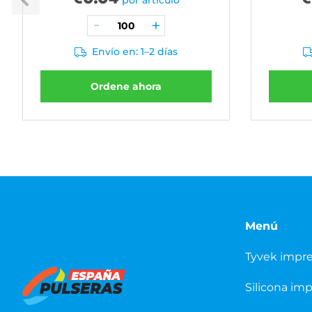
por artículo
Envío en: 1–2 días
Ordene ahora
Menú
Tyvek impr
Silicona im