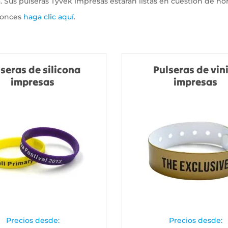
 Sus pulseras Tyvek impresas estarán listas en cuestión de hor
ntonces
haga clic aquí
.
seras de silicona
Pulseras de vin
impresas
impresas
Precios desde:
Precios desde: