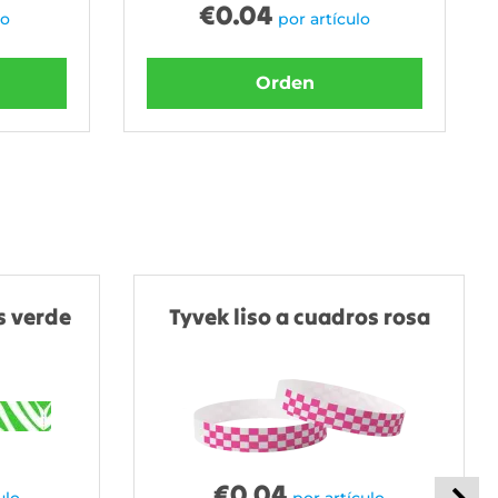
€
0.04
lo
por artículo
Orden
s verde
Tyvek liso a cuadros rosa
€
0.04