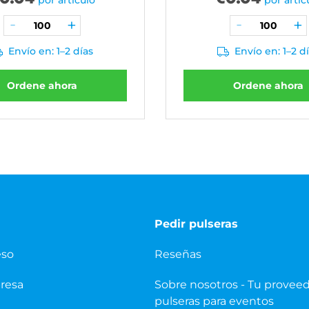
por artículo
por artíc
Envío en: 1–2 días
Envío en: 1–2 d
Ordene ahora
Ordene ahora
Pedir pulseras
eso
Reseñas
presa
Sobre nosotros - Tu provee
pulseras para eventos