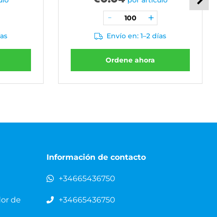
ulo
por artículo
ías
Envío en: 1–2 días
Ordene ahora
Información de contacto
+34665436750
dor de
+34665436750