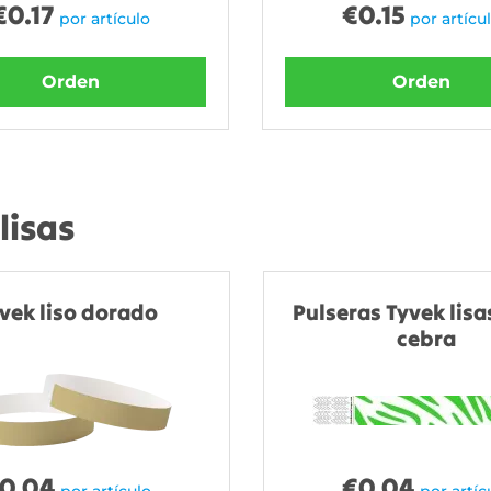
€
0.17
€
0.15
por artículo
por artícu
Orden
Orden
lisas
vek liso dorado
Pulseras Tyvek lisa
cebra
0.04
€
0.04