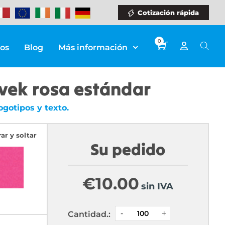
Cotización rápida
0
ios
Blog
Más información
yvek rosa estándar
gotipos y texto.
rar y soltar
Su pedido
€
10.00
sin IVA
Cantidad.: