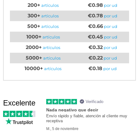
200+
€0.98
artículos
por ud
300+
€0.78
artículos
por ud
500+
€0.66
artículos
por ud
1000+
€0.45
artículos
por ud
2000+
€0.32
artículos
por ud
5000+
€0.22
artículos
por ud
10000+
€0.18
artículos
por ud
Excelente
Verificado
Nada negativo que decir
Envío rápido y fiable, atención al cliente muy
receptiva
M., 5 de noviembre