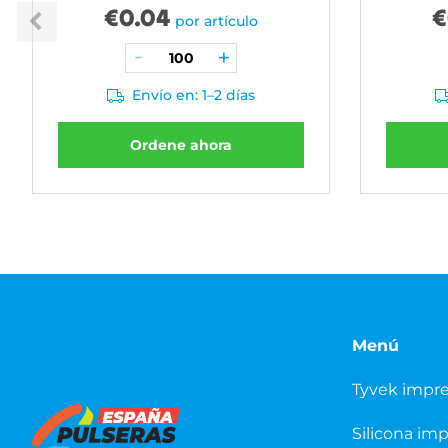
€
0.04
€
por artículo
Envío en: 1–2 días
Ordene ahora
Menú
Tyvek impr
Silicona im