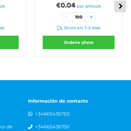
€
0.04
ulo
por artículo
ías
Envío en: 1–2 días
Ordene ahora
Información de contacto
+34665436750
dor de
+34665436750