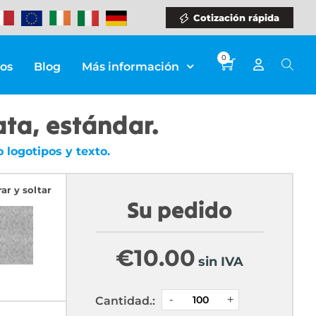
Cotización rápida
0
ios
Blog
Más información
ata, estándar.
logotipos y texto.
rar y soltar
Su pedido
€
10.00
sin IVA
Cantidad.: