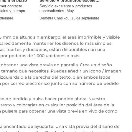
mplir el plazo
Servicio y productos excelentes
imer contacto
Servicio excelente y productos
iales y siempre
sobresalientes. Muy
eptiembre
Demetra Chasikou, 15 de septiembre
 mm de altura; sin embargo, el área imprimible y visible
carecidamente mantener los diseños lo más simples
as, fuertes y duraderas, están disponibles con una
 por pedidos de 1.000 unidades o más.
obtener una vista previa en pantalla. Crea un diseño
 el tamaño que necesites. Puedes añadir un icono / imagen
 izquierda o a la derecha del texto, o en ambos lados
a por correo electrónico junto con su número de pedido
mpo de pedido y pulsa hacer pedido ahora. Nuestro
texto y colocarlas en cualquier posición del área de la
a pulsera para obtener una vista previa en vivo de cómo
rá encantado de ayudarte. Una vista previa del diseño de