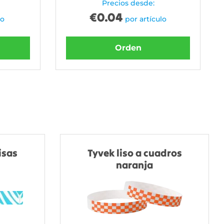
Precios desde:
€
0.04
lo
por artículo
Orden
isas
Tyvek liso a cuadros
naranja