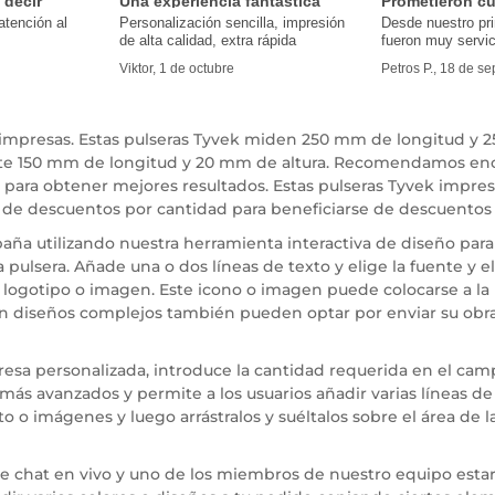
 decir
Una experiencia fantástica
Prometieron cu
atención al
Personalización sencilla, impresión
Desde nuestro pr
de alta calidad, extra rápida
fueron muy servic
Viktor, 1 de octubre
Petros P., 18 de s
s impresas. Estas pulseras Tyvek miden 250 mm de longitud y 25
nte 150 mm de longitud y 20 mm de altura. Recomendamos en
 para obtener mejores resultados. Estas pulseras Tyvek impres
 de descuentos por cantidad para beneficiarse de descuentos
ña utilizando nuestra herramienta interactiva de diseño para 
 pulsera. Añade una o dos líneas de texto y elige la fuente y
io logotipo o imagen. Este icono o imagen puede colocarse a la
on diseños complejos también pueden optar por enviar su obr
resa personalizada, introduce la cantidad requerida en el ca
más avanzados y permite a los usuarios añadir varias líneas de 
o imágenes y luego arrástralos y suéltalos sobre el área de l
 de chat en vivo y uno de los miembros de nuestro equipo esta