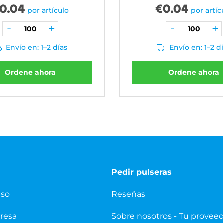
0.04
€
0.04
por artículo
por artíc
Envío en: 1–2 días
Envío en: 1–2 d
Ordene ahora
Ordene ahora
Pedir pulseras
eso
Reseñas
presa
Sobre nosotros - Tu provee