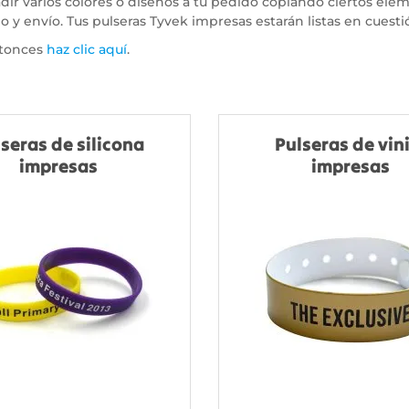
adir varios colores o diseños a tu pedido copiando ciertos ele
 y envío. Tus pulseras Tyvek impresas estarán listas en cuesti
entonces
haz clic aquí
.
seras de silicona
Pulseras de vin
impresas
impresas