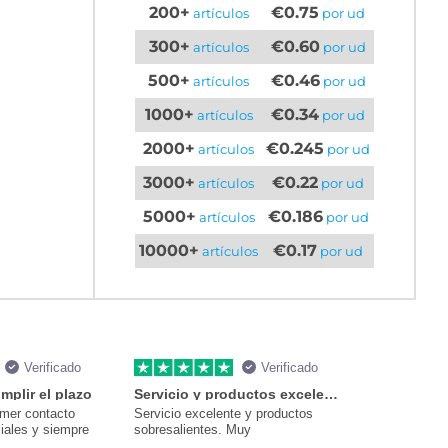
200+
€0.75
artículos
por ud
300+
€0.60
artículos
por ud
500+
€0.46
artículos
por ud
1000+
€0.34
artículos
por ud
2000+
€0.245
artículos
por ud
3000+
€0.22
artículos
por ud
5000+
€0.186
artículos
por ud
10000+
€0.17
artículos
por ud
Verificado
Verificado
mplir el plazo
Servicio y productos excelentes
imer contacto
Servicio excelente y productos
iales y siempre
sobresalientes. Muy