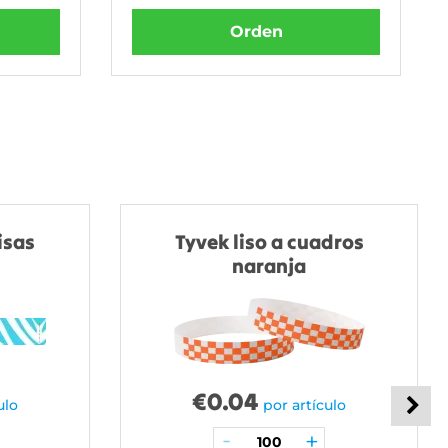
Orden
isas
Tyvek liso a cuadros
naranja
€
0.04
ulo
por artículo