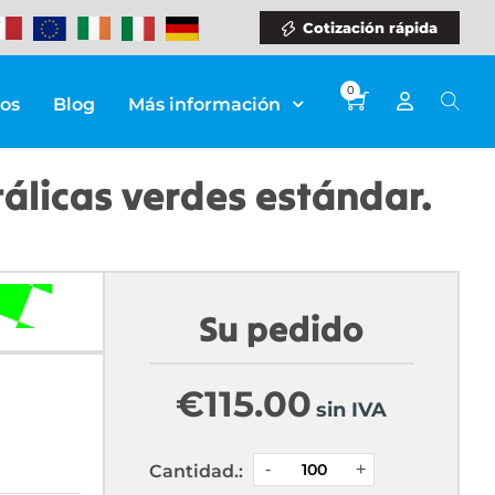
Cotización rápida
0
ios
Blog
Más información
tálicas verdes estándar.
Su pedido
€
115.00
sin IVA
Cantidad.: