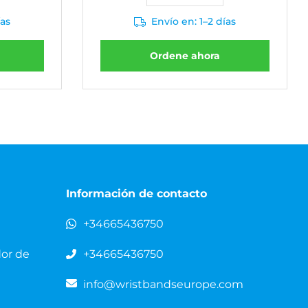
ías
Envío en: 1–2 días
Ordene ahora
Información de contacto
+34665436750
dor de
+34665436750
info@wristbandseurope.com