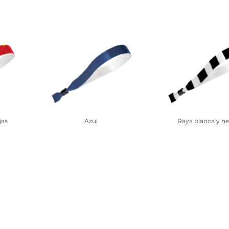
jas
Azul
Raya blanca y ne