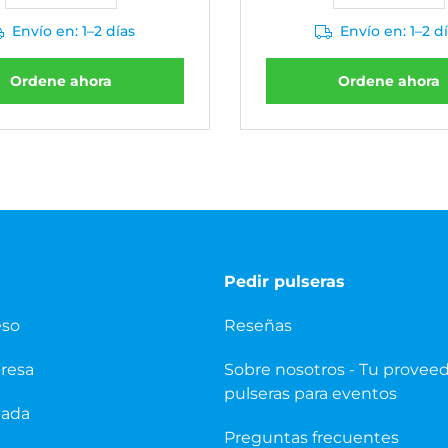
Envío en: 1–2 días
Envío en: 1–2 d
Ordene ahora
Ordene ahora
Pedir pulseras
eso
Reseñas
presa
Sobre nosotros - Tu provee
pulseras para eventos
pada
Preguntas frecuentes