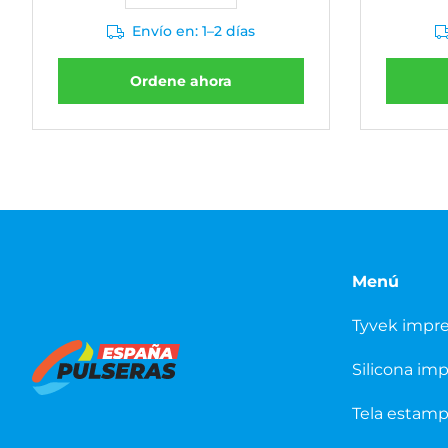
Envío en: 1–2 días
Ordene ahora
Menú
Tyvek impr
Silicona im
Tela estam