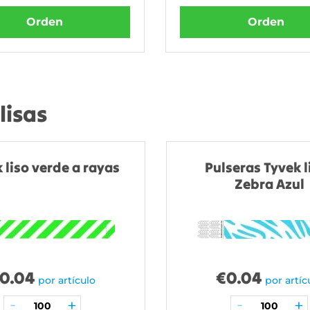
Orden
Orden
lisas
 liso verde a rayas
Pulseras Tyvek l
Zebra Azul
0.04
€
0.04
por artículo
por artíc