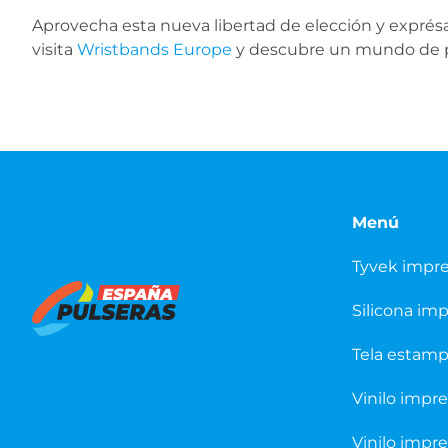
Aprovecha esta nueva libertad de elección y exprésa
visita
Wristbands Europe
y descubre un mundo de po
Menú
Tyvek impr
Silicona im
Tela estam
Vinilo impr
Vinilo impr