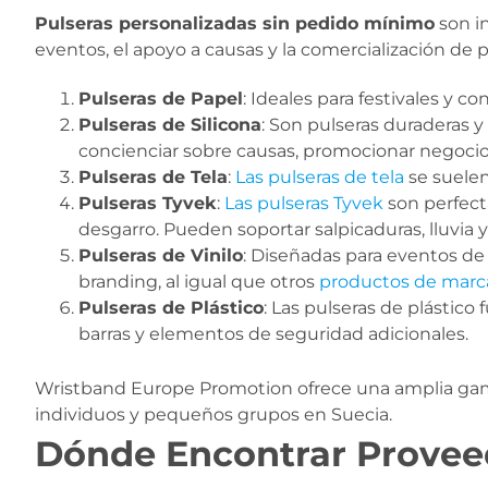
Pulseras personalizadas sin pedido mínimo
son i
eventos, el apoyo a causas y la comercialización de p
Pulseras de Papel
: Ideales para festivales y c
Pulseras de Silicona
: Son pulseras duraderas 
concienciar sobre causas, promocionar negocios
Pulseras de Tela
:
Las pulseras de tela
se suelen
Pulseras Tyvek
:
Las pulseras Tyvek
son perfecta
desgarro. Pueden soportar salpicaduras, lluvia 
Pulseras de Vinilo
: Diseñadas para eventos de 
branding, al igual que otros
productos de marc
Pulseras de Plástico
: Las pulseras de plástic
barras y elementos de seguridad adicionales.
Wristband Europe Promotion ofrece una amplia gama d
individuos y pequeños grupos en Suecia.
Dónde Encontrar Proveed