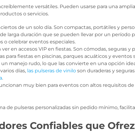
ncreíblemente versátiles. Pueden usarse para una ampli
roductos o servicios.
onciertos de un solo día. Son compactas, portátiles y pers
y de larga duración que se pueden llevar por un período 
 o celebrar eventos especiales.
 ver en accesos VIP en fiestas. Son cómodas, seguras y
s para fiestas en piscinas, parques acuáticos y eventos s
y un manejo rudo, lo que las convierte en una opción idea
varios días,
las pulseras de vinilo
son duraderas y seguras.
a
.
o funcionan muy bien para eventos con altos requisitos d
e pulseras personalizadas sin pedido mínimo, facilitand
ores Confiables que Ofrezc