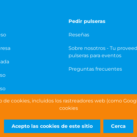
Pedir pulseras
eso
Reseñas
presa
Sobre nosotros - Tu provee
pulseras para eventos
pada
Preguntas frecuentes
eso
eso
so de cookies, incluidos los rastreadores web (como Googl
cookies
Acepto las cookies de este sitio
Cerca