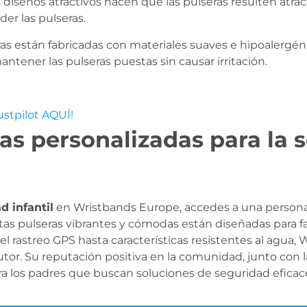
 diseños atractivos hacen que las pulseras resulten atract
er las pulseras.
as están fabricadas con materiales suaves e hipoalergé
antener las pulseras puestas sin causar irritación.
ustpilot AQUÍ!
s personalizadas para la s
d infantil
en Wristbands Europe, accedes a una personali
s pulseras vibrantes y cómodas están diseñadas para faci
 rastreo GPS hasta características resistentes al agua,
tutor. Su reputación positiva en la comunidad, junto con 
ara los padres que buscan soluciones de seguridad eficace