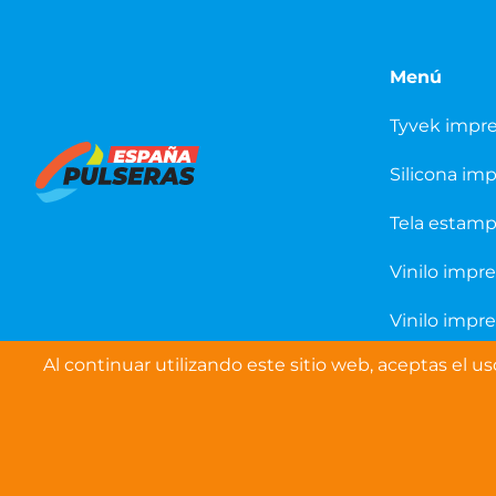
Menú
Tyvek impr
Silicona im
Tela estam
Vinilo impr
Vinilo impr
Al continuar utilizando este sitio web, aceptas el u
DERECHOS DE AUTOR © 2026 WRISTBANDS
EUROPE LTD